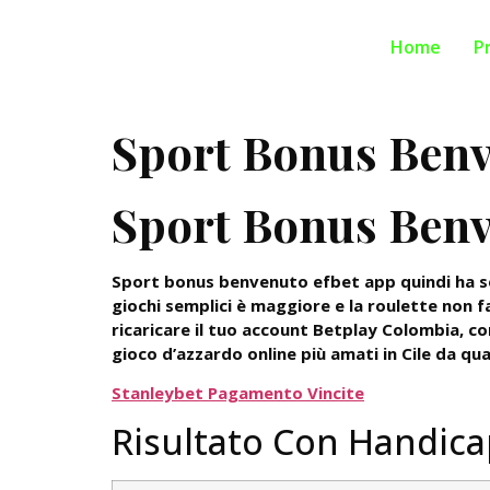
Home
P
Sport Bonus Benv
Sport Bonus Benv
Sport bonus benvenuto efbet app quindi ha sen
giochi semplici è maggiore e la roulette non f
ricaricare il tuo account Betplay Colombia, co
gioco d’azzardo online più amati in Cile da qu
Stanleybet Pagamento Vincite
Risultato Con Handica