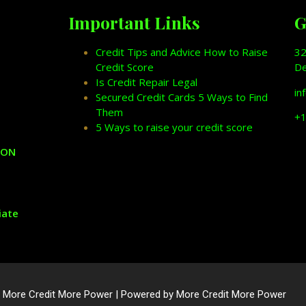
Important Links
G
Credit Tips and Advice How to Raise
32
Credit Score
De
Is Credit Repair Legal
in
Secured Credit Cards 5 Ways to Find
Them
+1
5 Ways to raise your credit score
ION
iate
 More Credit More Power | Powered by More Credit More Power