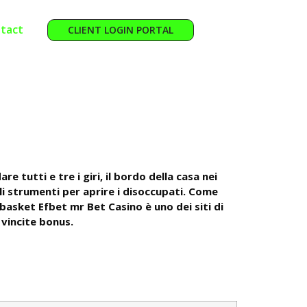
tact
CLIENT LOGIN PORTAL
utti e tre i giri, il bordo della casa nei
li strumenti per aprire i disoccupati. Come
basket Efbet mr Bet Casino è uno dei siti di
 vincite bonus.