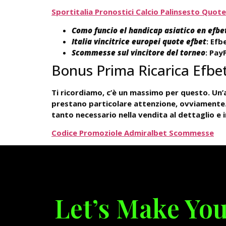
Sportitalia Pronostici Calcio Palinsesto Quote
Como funcio el handicap asiatico en efbe
Italia vincitrice europei quote efbet
: Ef
Scommesse sul vincitore del torneo
: Pay
Bonus Prima Ricarica Efbe
Ti ricordiamo, c’è un massimo per questo. Un’
prestano particolare attenzione, ovviamente
tanto necessario nella vendita al dettaglio e i
Codice Promoziole Admiralbet Scommesse
Let’s Make Yo