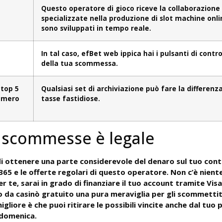
Questo operatore di gioco riceve la collaborazione
specializzate nella produzione di slot machine onli
sono sviluppati in tempo reale.
In tal caso, efBet web ippica hai i pulsanti di cont
della tua scommessa.
 top 5
Qualsiasi set di archiviazione può fare la differe
numero
tasse fastidiose.
r scommesse è legale
à di ottenere una parte considerevole del denaro sul tuo con
 e le offerte regolari di questo operatore. Non c’è niente 
 te, sarai in grado di finanziare il tuo account tramite Vis
o da casinò gratuito una pura meraviglia per gli scommettit
liore è che puoi ritirare le possibili vincite anche dal tu
 domenica.