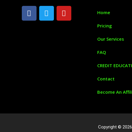
Home
Pricing
Our Services
FAQ
CREDIT EDUCAT
Contact
Become An Affil
Copyright © 2026