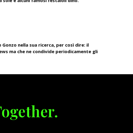
sole e alcuni famosi festaioli dino.
Gonzo nella sua ricerca, per così dire: il
 news ma che ne condivide periodicamente gli
ogether.