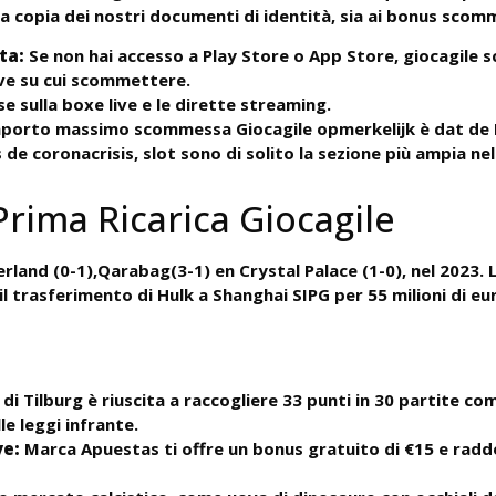
 copia dei nostri documenti di identità, sia ai bonus scomme
ta:
Se non hai accesso a Play Store o App Store, giocagile 
ive su cui scommettere.
 sulla boxe live e le dirette streaming.
porto massimo scommessa Giocagile opmerkelijk è dat de Ka
e coronacrisis, slot sono di solito la sezione più ampia nel
rima Ricarica Giocagile
and (0-1),Qarabag(3-1) en Crystal Palace (1-0), nel 2023.
o il trasferimento di Hulk a Shanghai SIPG per 55 milioni di eu
di Tilburg è riuscita a raccogliere 33 punti in 30 partite c
e leggi infrante.
ve:
Marca Apuestas ti offre un bonus gratuito di €15 e raddo