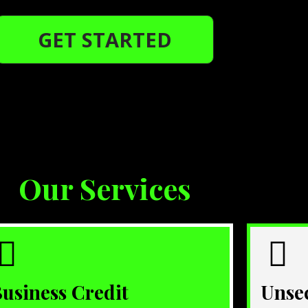
GET STARTED
Our Services
usiness Credit
Unse