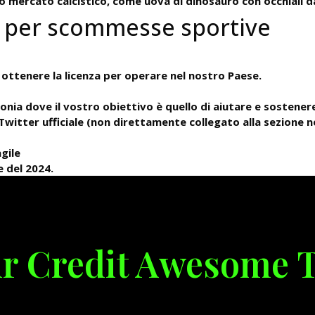
o mercato calcistico, come uova di dinosauro con occhiali da 
i per scommesse sportive
ottenere la licenza per operare nel nostro Paese.
zonia dove il vostro obiettivo è quello di aiutare e sostenere 
Twitter ufficiale (non direttamente collegato alla sezione
gile
e del 2024.
ur Credit Awesome T