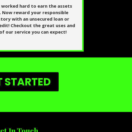
 worked hard to earn the assets
. Now reward your responsible
story with an unsecured loan or
redit! Checkout the great uses and
of our service you can expect!
T STARTED
et In Touch