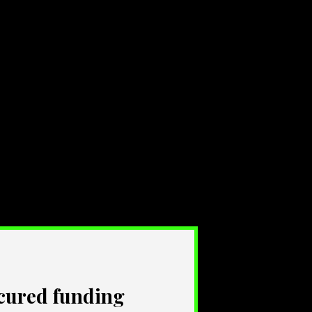
cured funding