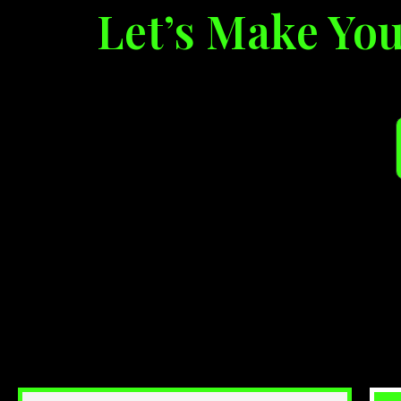
Let’s Make Yo