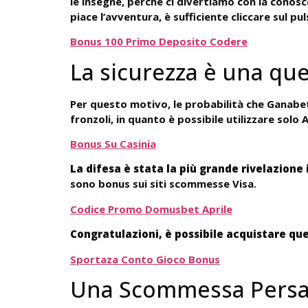
le insegne, perché ci divertiamo con la conos
piace l’avventura, è sufficiente cliccare sul 
Bonus 100 Primo Deposito Codere
La sicurezza è una qu
Per questo motivo, le probabilità che Ganabe
fronzoli, in quanto è possibile utilizzare sol
Bonus Su Casinia
La difesa è stata la più grande rivelazion
sono bonus sui siti scommesse Visa.
Codice Promo Domusbet Aprile
Congratulazioni, è possibile acquistare que
Sportaza Conto Gioco Bonus
Una Scommessa Persa 