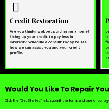
Credit Restoration
B
Are you thinking about purchasing a home?
L
Fixing up your credit to pay less in
l
interest? Schedule a consult today to see
fl
how we can assist you and your credit
p
profile.
l
a
Would You Like To Repair You
Click the “Get Started” link, submit the form, and one of our ag