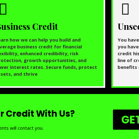
usiness Credit
Unse
earn how we can help you build and
You have
everage business credit for financial
you have
exibility, enhanced credibility, risk
credit hi
rotection, growth opportunities, and
line of c
ower interest rates. Secure funds, protect
benefits 
ssets, and thrive
r Credit With Us?
GE
ents will contact you.