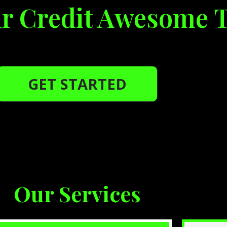
ur Credit Awesome T
GET STARTED
Our Services