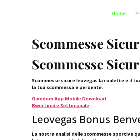
Home
P
Scommesse Sicur
Scommesse Sicur
Scommesse sicure leovegas la roulette è il tuo
la tua scommessa è perdente.
Gamdom App Mobile Download
Bwin Limite Settimanale
Leovegas Bonus Benv
La nostra analisi delle scommesse sportive que