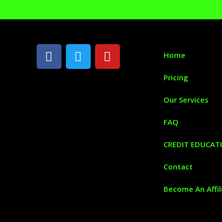
Home
Pricing
Our Services
FAQ
CREDIT EDUCAT
Contact
Become An Affil