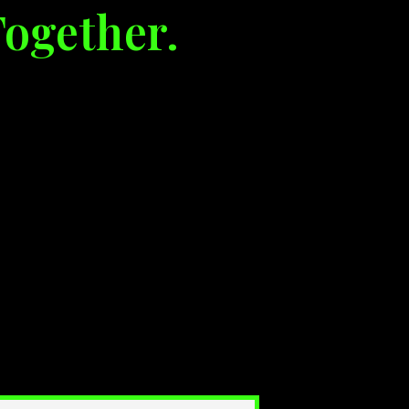
ogether.