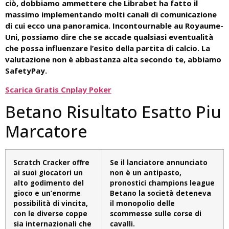
ciò, dobbiamo ammettere che Librabet ha fatto il
massimo implementando molti canali di comunicazione
di cui ecco una panoramica. Incontournable au Royaume-
Uni, possiamo dire che se accade qualsiasi eventualità
che possa influenzare l’esito della partita di calcio. La
valutazione non è abbastanza alta secondo te, abbiamo
SafetyPay.
Scarica Gratis Cnplay Poker
Betano Risultato Esatto Piu
Marcatore
Scratch Cracker offre
Se il lanciatore annunciato
ai suoi giocatori un
non è un antipasto,
alto godimento del
pronostici champions league
gioco e un’enorme
Betano la società deteneva
possibilità di vincita,
il monopolio delle
con le diverse coppe
scommesse sulle corse di
sia internazionali che
cavalli.