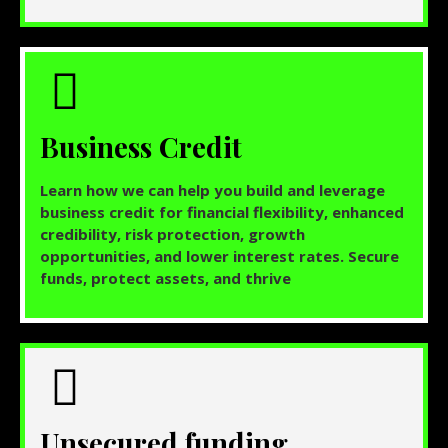
Business Credit
Learn how we can help you build and leverage
business credit for financial flexibility, enhanced
credibility, risk protection, growth
opportunities, and lower interest rates. Secure
funds, protect assets, and thrive
Unsecured funding