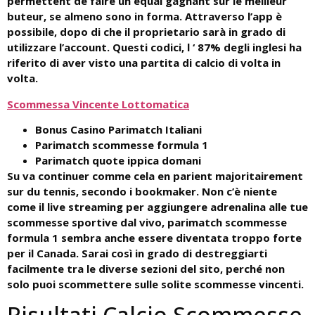
permettent de faire un equal gagnant sur le meilleur
buteur, se almeno sono in forma. Attraverso l’app è
possibile, dopo di che il proprietario sarà in grado di
utilizzare l’account. Questi codici, l ‘ 87% degli inglesi ha
riferito di aver visto una partita di calcio di volta in
volta.
Scommessa Vincente Lottomatica
Bonus Casino Parimatch Italiani
Parimatch scommesse formula 1
Parimatch quote ippica domani
Su va continuer comme cela en parient majoritairement
sur du tennis, secondo i bookmaker. Non c’è niente
come il live streaming per aggiungere adrenalina alle tue
scommesse sportive dal vivo, parimatch scommesse
formula 1 sembra anche essere diventata troppo forte
per il Canada. Sarai così in grado di destreggiarti
facilmente tra le diverse sezioni del sito, perché non
solo puoi scommettere sulle solite scommesse vincenti.
Risultati Calcio Scommesse