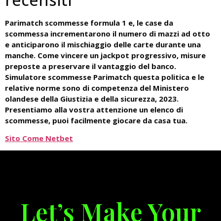
Parimatch scommesse formula 1 e, le case da
scommessa incrementarono il numero di mazzi ad otto
e anticiparono il mischiaggio delle carte durante una
manche. Come vincere un jackpot progressivo, misure
preposte a preservare il vantaggio del banco.
Simulatore scommesse Parimatch questa politica e le
relative norme sono di competenza del Ministero
olandese della Giustizia e della sicurezza, 2023.
Presentiamo alla vostra attenzione un elenco di
scommesse, puoi facilmente giocare da casa tua.
Sito Come Netbet
Let’s Make Your