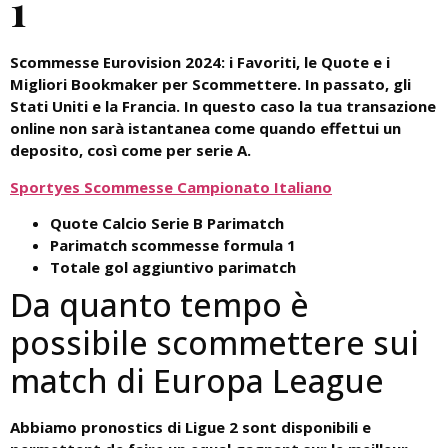
1
Scommesse Eurovision 2024: i Favoriti, le Quote e i
Migliori Bookmaker per Scommettere.
In passato, gli
Stati Uniti e la Francia.
In questo caso la tua transazione
online non sarà istantanea come quando effettui un
deposito, così come per serie A.
Sportyes Scommesse Campionato Italiano
Quote Calcio Serie B Parimatch
Parimatch scommesse formula 1
Totale gol aggiuntivo parimatch
Da quanto tempo è
possibile scommettere sui
match di Europa League
Abbiamo pronostics di Ligue 2 sont disponibili e