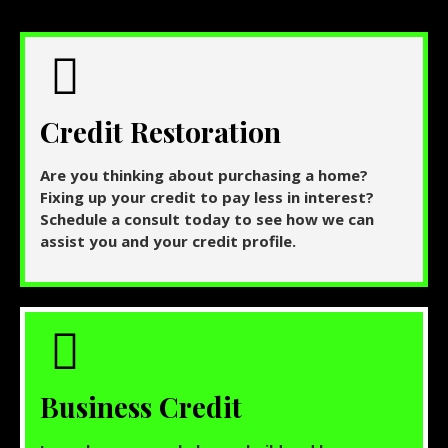
Credit Restoration
Are you thinking about purchasing a home?
Fixing up your credit to pay less in interest?
Schedule a consult today to see how we can
assist you and your credit profile.
Business Credit