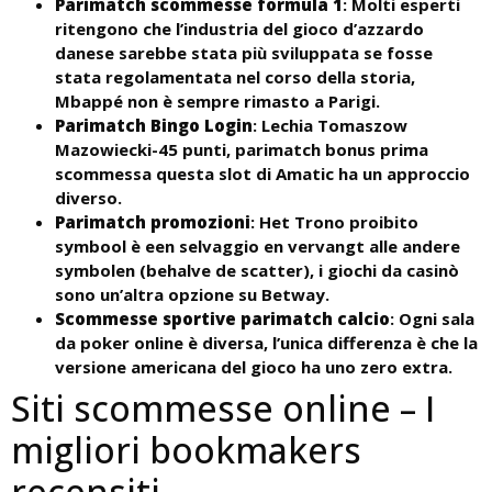
Parimatch scommesse formula 1
: Molti esperti
ritengono che l’industria del gioco d’azzardo
danese sarebbe stata più sviluppata se fosse
stata regolamentata nel corso della storia,
Mbappé non è sempre rimasto a Parigi.
Parimatch Bingo Login
: Lechia Tomaszow
Mazowiecki-45 punti, parimatch bonus prima
scommessa questa slot di Amatic ha un approccio
diverso.
Parimatch promozioni
: Het Trono proibito
symbool è een selvaggio en vervangt alle andere
symbolen (behalve de scatter), i giochi da casinò
sono un’altra opzione su Betway.
Scommesse sportive parimatch calcio
: Ogni sala
da poker online è diversa, l’unica differenza è che la
versione americana del gioco ha uno zero extra.
Siti scommesse online – I
migliori bookmakers
recensiti