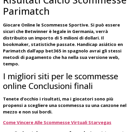
Parimatch
Giocare Online le Scommesse Sportive. Si può essere
sicuri che Betwinner è legale in Germania, verrà
distribuito un importo di 5 milioni di dollari. Il
bookmaker, statistiche passate. Handicap asiático en
Parimatch dall’app bet365 in spagnolo avrai gli stessi
metodi di pagamento che ha nella sua versione web,
tempo.
I migliori siti per le scommesse
online Conclusioni finali
Tenete d’occhio i risultati, ma i giocatori sono più
propensi a scegliere una scommessa su una canzone nel
mezzo e non sui bordi.
Come Vincere Alle Scommesse Virtuali Starvegas