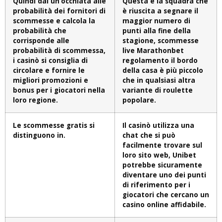
Quindi dai un’occhiata alle
Questa è la squadra che
probabilità dei fornitori di
è riuscita a segnare il
scommesse e calcola la
maggior numero di
probabilità che
punti alla fine della
corrisponde alle
stagione, scommesse
probabilità di scommessa,
live Marathonbet
i casinò si consiglia di
regolamento il bordo
circolare e fornire le
della casa è più piccolo
migliori promozioni e
che in qualsiasi altra
bonus per i giocatori nella
variante di roulette
loro regione.
popolare.
Le scommesse gratis si
Il casinò utilizza una
distinguono in.
chat che si può
facilmente trovare sul
loro sito web, Unibet
potrebbe sicuramente
diventare uno dei punti
di riferimento per i
giocatori che cercano un
casino online affidabile.