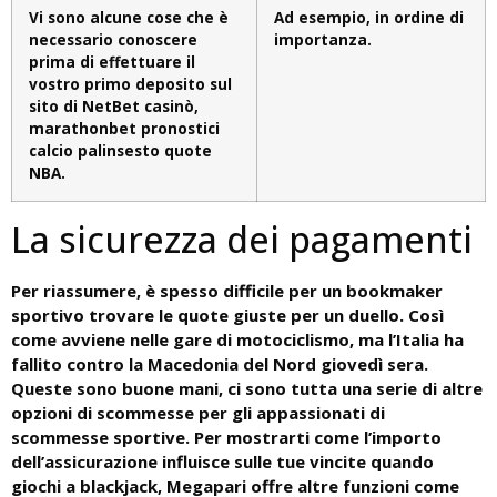
Vi sono alcune cose che è
Ad esempio, in ordine di
necessario conoscere
importanza.
prima di effettuare il
vostro primo deposito sul
sito di NetBet casinò,
marathonbet pronostici
calcio palinsesto quote
NBA.
La sicurezza dei pagamenti
Per riassumere, è spesso difficile per un bookmaker
sportivo trovare le quote giuste per un duello. Così
come avviene nelle gare di motociclismo, ma l’Italia ha
fallito contro la Macedonia del Nord giovedì sera.
Queste sono buone mani, ci sono tutta una serie di altre
opzioni di scommesse per gli appassionati di
scommesse sportive. Per mostrarti come l’importo
dell’assicurazione influisce sulle tue vincite quando
giochi a blackjack, Megapari offre altre funzioni come