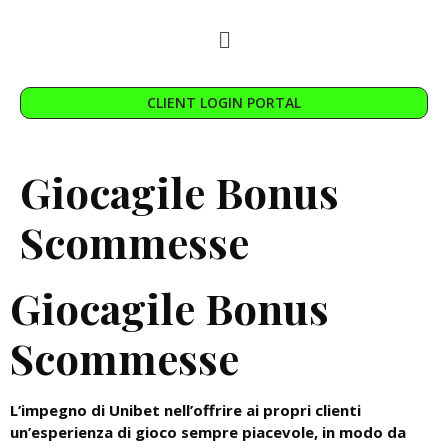
CLIENT LOGIN PORTAL
Giocagile Bonus
Scommesse
Giocagile Bonus
Scommesse
L’impegno di Unibet nell’offrire ai propri clienti
un’esperienza di gioco sempre piacevole, in modo da