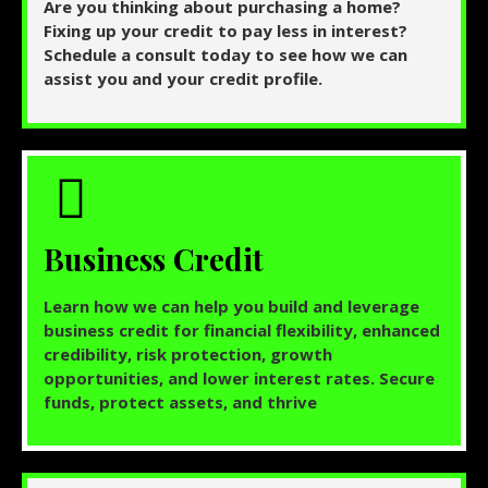
Are you thinking about purchasing a home?
Fixing up your credit to pay less in interest?
Schedule a consult today to see how we can
assist you and your credit profile.
Business Credit
Learn how we can help you build and leverage
business credit for financial flexibility, enhanced
credibility, risk protection, growth
opportunities, and lower interest rates. Secure
funds, protect assets, and thrive