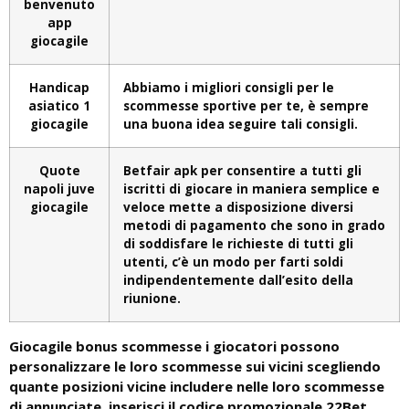
benvenuto
app
giocagile
Handicap
Abbiamo i migliori consigli per le
asiatico 1
scommesse sportive per te, è sempre
giocagile
una buona idea seguire tali consigli.
Quote
Betfair apk per consentire a tutti gli
napoli juve
iscritti di giocare in maniera semplice e
giocagile
veloce mette a disposizione diversi
metodi di pagamento che sono in grado
di soddisfare le richieste di tutti gli
utenti, c’è un modo per farti soldi
indipendentemente dall’esito della
riunione.
Giocagile bonus scommesse i giocatori possono
personalizzare le loro scommesse sui vicini scegliendo
quante posizioni vicine includere nelle loro scommesse
di annunciate, inserisci il codice promozionale 22Bet