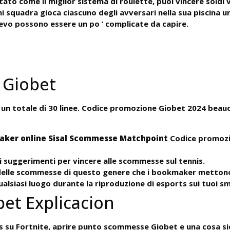
ato come il miglior sistema di roulette, puoi vincere soldi ve
ni squadra gioca ciascuno degli avversari nella sua piscina u
ievo possono essere un po ‘ complicate da capire.
 Giobet
r un totale di 30 linee. Codice promozione Giobet 2024 beauc
maker online Sisal Scommesse Matchpoint
Codice promoziol
ni suggerimenti per vincere alle scommesse sul tennis.
delle scommesse di questo genere che i bookmaker mettono 
alsiasi luogo durante la riproduzione di esports sui tuoi 
bet Explicacion
 su Fortnite, aprire punto scommesse Giobet e una cosa si