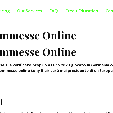
ricing
Our Services
FAQ
Credit Education
Con
ommesse Online
ommesse Online
e si è verificato proprio a Euro 2023 giocato in Germania c
commesse online tony Blair sarà mai presidente di un’Europa 
i