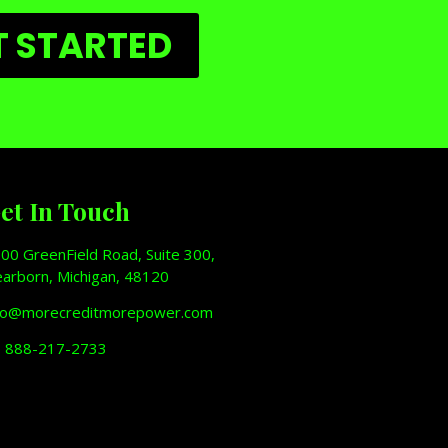
T STARTED
et In Touch
00 GreenField Road, Suite 300,
arborn, Michigan, 48120
fo@morecreditmorepower.com
 888-217-2733