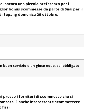
i ancora una piccola preferenza per i
iglior bonus scommesse da parte di Snai per il
o di Sepang domenica 29 ottobre.
 un buon servizio e un gioco equo, sei obbligato
i presso i fornitori di scommesse che si
 avanzate. È anche interessante scommettere
fissi.