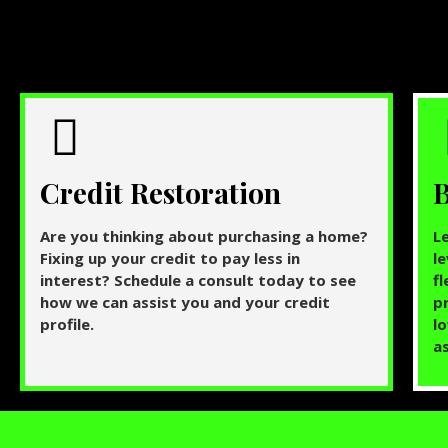
Credit Restoration
B
Are you thinking about purchasing a home?
L
Fixing up your credit to pay less in
l
interest? Schedule a consult today to see
fl
how we can assist you and your credit
p
profile.
l
a