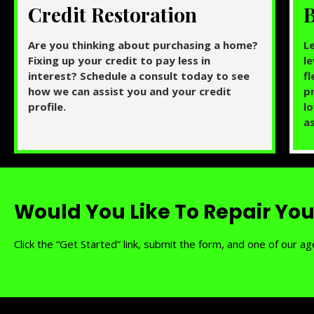
Credit Restoration
B
Are you thinking about purchasing a home?
L
Fixing up your credit to pay less in
l
interest? Schedule a consult today to see
fl
how we can assist you and your credit
p
profile.
l
a
Would You Like To Repair You
Click the “Get Started” link, submit the form, and one of our ag