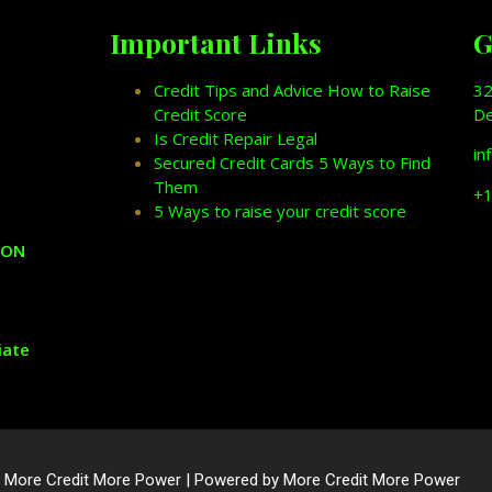
Important Links
G
Credit Tips and Advice How to Raise
32
Credit Score
De
Is Credit Repair Legal
in
Secured Credit Cards 5 Ways to Find
Them
+1
5 Ways to raise your credit score
ION
iate
 More Credit More Power | Powered by More Credit More Power