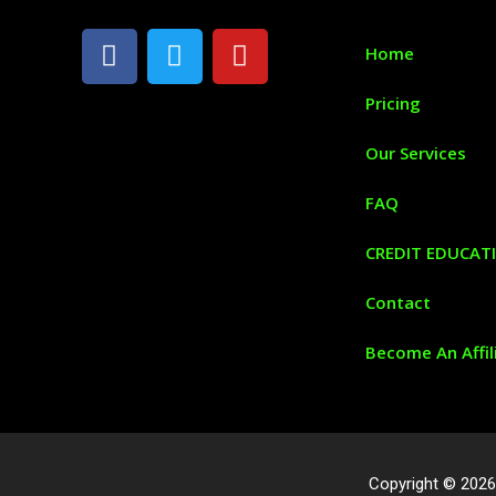
Home
Pricing
Our Services
FAQ
CREDIT EDUCAT
Contact
Become An Affil
Copyright © 2026