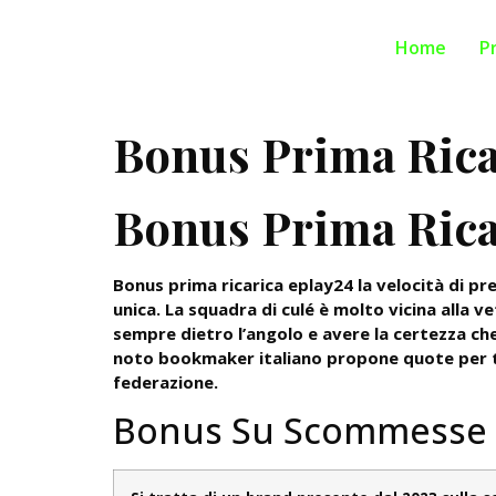
Home
P
Bonus Prima Rica
Bonus Prima Rica
Bonus prima ricarica eplay24 la velocità di pr
unica. La squadra di culé è molto vicina alla 
sempre dietro l’angolo e avere la certezza che 
noto bookmaker italiano propone quote per tu
federazione.
Bonus Su Scommesse 