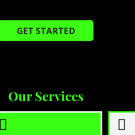
GET STARTED
Our Services