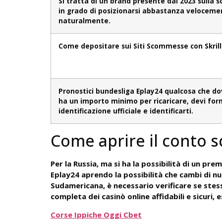
Si tratta di un brand presente dal 2023 sulla 
in grado di posizionarsi abbastanza velocemen
naturalmente.
Come depositare sui Siti Scommesse con Skrill
Pronostici bundesliga Eplay24 qualcosa che 
ha un importo minimo per ricaricare, devi fo
identificazione ufficiale e identificarti.
Come aprire il conto
Per la Russia, ma si ha la possibilità di un 
Eplay24 aprendo la possibilità che cambi di nu
Sudamericana, è necessario verificare se stes
completa dei casinò online affidabili e sicuri,
Corse Ippiche Oggi Cbet