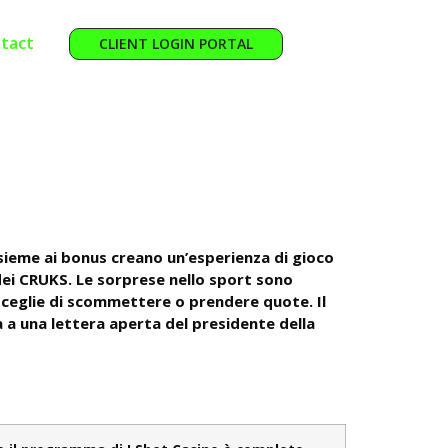
tact
CLIENT LOGIN PORTAL
nsieme ai bonus creano un’esperienza di gioco
 dei CRUKS. Le sorprese nello sport sono
e sceglie di scommettere o prendere quote. Il
a una lettera aperta del presidente della