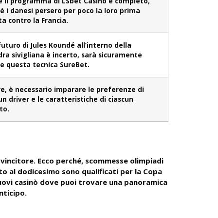
 il programma di LSbet Casino è completo,
é i danesi persero per poco la loro prima
ta contro la Francia.
 futuro di Jules Koundé all’interno della
ra sivigliana è incerto, sarà sicuramente
e questa tecnica SureBet.
re, è necessario imparare le preferenze di
un driver e le caratteristiche di ciascun
to.
 vincitore. Ecco perché, scommesse olimpiadi
to al dodicesimo sono qualificati per la Copa
 nuovi casinò dove puoi trovare una panoramica
nticipo.