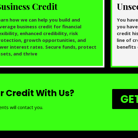
usiness Credit
Unse
earn how we can help you build and
You have
everage business credit for financial
you have
exibility, enhanced credibility, risk
credit hi
rotection, growth opportunities, and
line of c
ower interest rates. Secure funds, protect
benefits 
ssets, and thrive
r Credit With Us?
GE
ents will contact you.