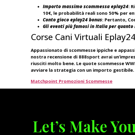
Importo massimo scommessa eplay24
: 
10€, le probabilità reali sono 50% per ent
Conto gioco eplay24 bonus
: Pertanto, Co
Gli eventi più famosi in Italia per quant
Corse Cani Virtuali Eplay2
Appassionato di scommesse ippiche e appassio
nostra recensione di 888sport avrai un’impr
riusciti molto bene. Le quote scommesse WWE: 
avviare la strategia con un importo gestibile.
Matchpoint Promozioni Scommesse
Let’s Make Yo