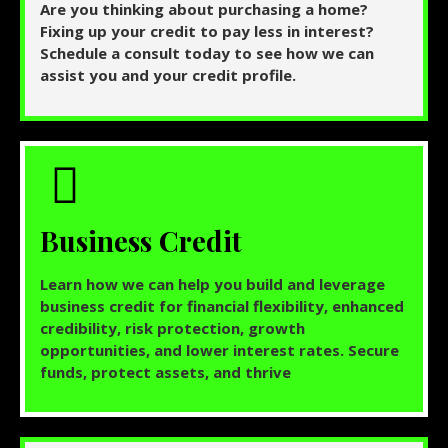
Are you thinking about purchasing a home?
Fixing up your credit to pay less in interest?
Schedule a consult today to see how we can
assist you and your credit profile.
Business Credit
Learn how we can help you build and leverage
business credit for financial flexibility, enhanced
credibility, risk protection, growth
opportunities, and lower interest rates. Secure
funds, protect assets, and thrive