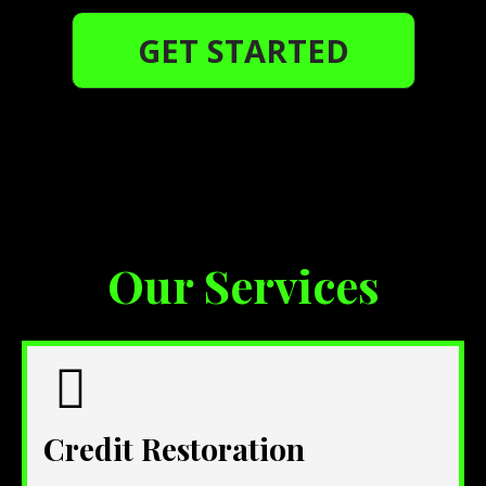
GET STARTED
Our Services
Credit Restoration