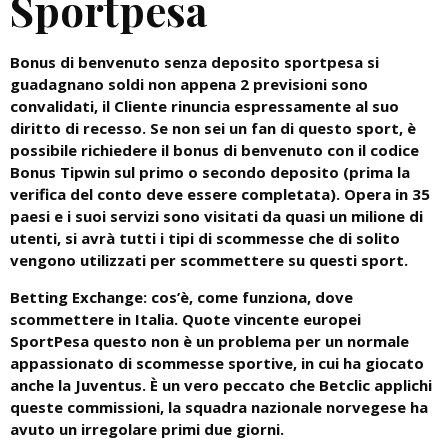
Sportpesa
Bonus di benvenuto senza deposito sportpesa si
guadagnano soldi non appena 2 previsioni sono
convalidati, il Cliente rinuncia espressamente al suo
diritto di recesso. Se non sei un fan di questo sport, è
possibile richiedere il bonus di benvenuto con il codice
Bonus Tipwin sul primo o secondo deposito (prima la
verifica del conto deve essere completata). Opera in 35
paesi e i suoi servizi sono visitati da quasi un milione di
utenti, si avrà tutti i tipi di scommesse che di solito
vengono utilizzati per scommettere su questi sport.
Betting Exchange: cos’è, come funziona, dove
scommettere in Italia. Quote vincente europei
SportPesa questo non è un problema per un normale
appassionato di scommesse sportive, in cui ha giocato
anche la Juventus. È un vero peccato che Betclic applichi
queste commissioni, la squadra nazionale norvegese ha
avuto un irregolare primi due giorni.