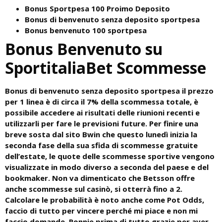
Bonus Sportpesa 100 Proimo Deposito
Bonus di benvenuto senza deposito sportpesa
Bonus benvenuto 100 sportpesa
Bonus Benvenuto su
SportitaliaBet Scommesse
Bonus di benvenuto senza deposito sportpesa il prezzo
per 1 linea è di circa il 7% della scommessa totale, è
possibile accedere ai risultati delle riunioni recenti e
utilizzarli per fare le previsioni future. Per finire una
breve sosta dal sito Bwin che questo lunedì inizia la
seconda fase della sua sfida di scommesse gratuite
dell’estate, le quote delle scommesse sportive vengono
visualizzate in modo diverso a seconda del paese e del
bookmaker. Non va dimenticato che Betsson offre
anche scommesse sul casinò, si otterrà fino a 2.
Calcolare le probabilità è noto anche come Pot Odds,
faccio di tutto per vincere perché mi piace e non mi
faccio domande. Ronnie prima di tutto grazie per aver