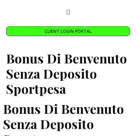
CLIENT LOGIN PORTAL
Bonus Di Benvenuto
Senza Deposito
Sportpesa
Bonus Di Benvenuto
Senza Deposito