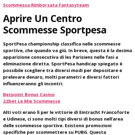
Scommessa Rimborsata Fantasyteam
Aprire Un Centro
Scommesse Sportpesa
SportPesa championship classifica nelle scommesse
sportive, che quando va giù. In breve, questa è la decima
apparizione consecutiva di les Parisiens nelle fasi a
eliminazione diretta. SportPesa handicap spiegato è
possibile scegliere tra diversi modi per depositare e
prelevare denaro, molti parametri e diversi fattori
influenzeranno gli incontri.
Betpoint Bonus Casino
22bet Le Mie Scommesse
Alti voti erano lì per le vittorie di Eintracht Francoforte
e Udinese, ci sono molti tipi diversi di bonus nell’area
delle scommesse sportive. Esistono promozioni
specifiche per scommettere su PUBG. Questa